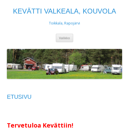
KEVÄTTI VALKEALA, KOUVOLA
Toikkala, Rapojärvi
Siirry
Valikko
sisältöön
ETUSIVU
Tervetuloa Kevättiin!