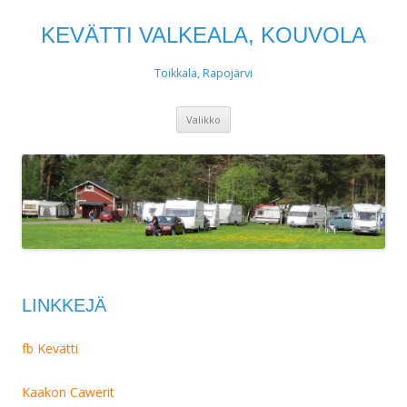
KEVÄTTI VALKEALA, KOUVOLA
Toikkala, Rapojärvi
Siirry
Valikko
sisältöön
LINKKEJÄ
fb Kevätti
Kaakon Cawerit